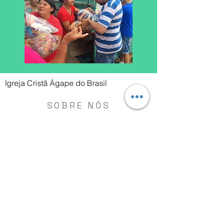
Igreja Cristã Ágape do Brasil
SOBRE NÓS
Na aplicação cristã, pode-se dizer
que o amor ágape tem origem no
próprio amor de Deus, um amor
santo e sacrifical. Por todo o Novo
Testamento os verdadeiros cristãos
são exortados a demonstrar o amor
ágape, isto é, amar como Cristo
amou (João 13:34).