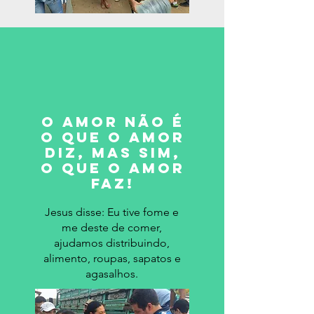
O AMOR NÃO É
O QUE O AMOR
DIZ, MAS SIM,
O QUE O AMOR
FAZ!
Jesus disse: Eu tive fome e
me deste de comer,
ajudamos distribuindo,
alimento, roupas, sapatos e
agasalhos.