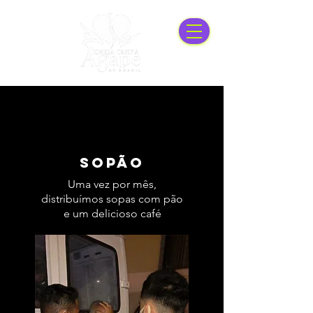
sopão
Uma vez por mês,
distribuímos sopas com pão
e um delicioso café