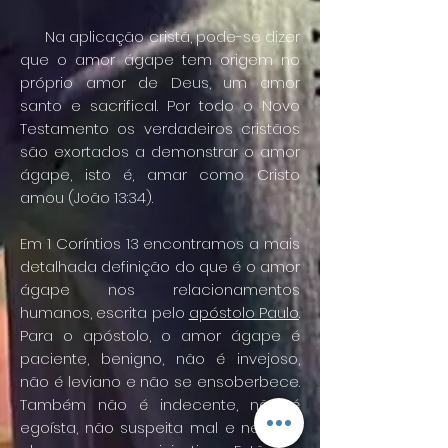
Na aplicação cristã, pode-se dizer
que o amor ágape tem origem no
próprio amor de Deus, um amor
santo e sacrifical. Por todo o Novo
Testamento os verdadeiros cristãos
são exortados a demonstrar o amor
ágape, isto é, amar como Cristo
amou (João 13:34).
Em 1 Coríntios 13 encontramos a mais
detalhada definição do que é o amor
ágape nos relacionamentos
humanos, escrita pelo
apóstolo Paulo
.
Para o apóstolo, o amor ágape é
paciente, benigno, não é invejoso,
não é leviano e não se ensoberbece.
Também não é indecente, não é
egoísta, não suspeita mal e nem se