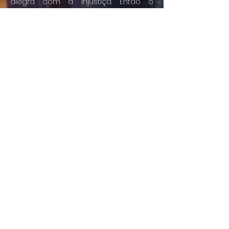
alegra com a injustiça. Então o
apóstolo conclui dizendo que esse
tipo de amor “tudo sofre, tudo crê,
tudo espera e tudo suporta”, e
ressalta a sua supremacia (1Co 13:4-
7).
LOCALIZAÇÃO
Fone:
(81) 997981820
Rua Rodrigues de Mendonça, 74
Prado - Recife - PE - CEP 50720-170
E-mail:
iagapebrasil@gmail.com
CONECTE-SE